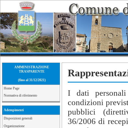
AMMINISTRAZIONE
Rappresentazi
TRASPARENTE
(fino al 31/12/2021)
Home Page
I dati personali
Normativa di riferimento
condizioni previst
pubblici (diret
Adempimenti
Disposizioni generali
36/2006 di recepi
Organizzazione