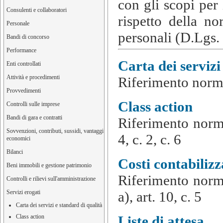
con gli scopi per i
Consulenti e collaboratori
rispetto della no
Personale
personali (D.Lgs.
Bandi di concorso
Performance
Carta dei servizi
Enti controllati
Attività e procedimenti
Riferimento normat
Provvedimenti
Class action
Controlli sulle imprese
Bandi di gara e contratti
Riferimento norma
Sovvenzioni, contributi, sussidi, vantaggi
4, c. 2, c. 6
economici
Bilanci
Costi contabilizz
Beni immobili e gestione patrimonio
Riferimento normat
Controlli e rilievi sull'amministrazione
Servizi erogati
a), art. 10, c. 5
Carta dei servizi e standard di qualità
Class action
Liste di attesa