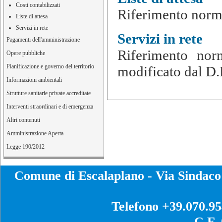
Costi contabilizzati
Riferimento normat
Liste di attesa
Servizi in rete
Servizi in rete
Pagamenti dell'amministrazione
Riferimento nor
Opere pubbliche
Pianificazione e governo del territorio
modificato dal D.L
Informazioni ambientali
Strutture sanitarie private accreditate
Interventi straordinari e di emergenza
Altri contenuti
Amministrazione Aperta
Legge 190/2012
Comune di Escalaplano - Via Sinda
Telefono +39.070.9
C.F.