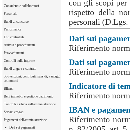
con gli scopi per i
Consulenti e collaboratori
rispetto della no
Personale
personali (D.Lgs.
Bandi di concorso
Performance
Dati sui pagamen
Enti controllati
Attività e procedimenti
Riferimento normat
Provvedimenti
Dati sui pagament
Controlli sulle imprese
Bandi di gara e contratti
Riferimento normat
Sovvenzioni, contributi, sussidi, vantaggi
economici
Indicatore di te
Bilanci
Riferimento norma
Beni immobili e gestione patrimonio
Controlli e rilievi sull'amministrazione
IBAN e pagament
Servizi erogati
Riferimento norma
Pagamenti dell'amministrazione
n. 82/2005, art. 5,
Dati sui pagamenti