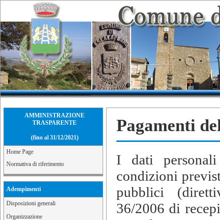
AMMINISTRAZIONE
Pagamenti de
TRASPARENTE
(fino al 31/12/2021)
Home Page
I dati personali
Normativa di riferimento
condizioni previst
pubblici (diret
Adempimenti
Disposizioni generali
36/2006 di recepi
Organizzazione