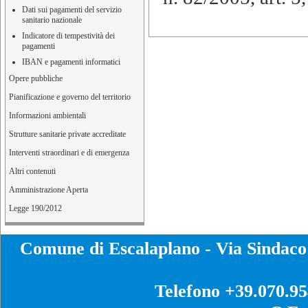
Dati sui pagamenti del servizio
sanitario nazionale
Indicatore di tempestività dei
pagamenti
IBAN e pagamenti informatici
Opere pubbliche
Pianificazione e governo del territorio
Informazioni ambientali
Strutture sanitarie private accreditate
Interventi straordinari e di emergenza
Altri contenuti
Amministrazione Aperta
Legge 190/2012
Comune di Escalaplano - Via Sinda
Telefono +39.070.9